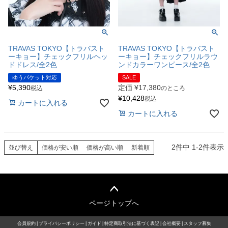
TRAVAS TOKYO【トラバスト
TRAVAS TOKYO【トラバスト
ーキョー】チェックフリルヘッ
ーキョー】チェックフリルラウ
ドドレス/全2色
ンドカラーワンピース/全2色
ゆうパケット対応
SALE
¥
5,390
定価
¥
17,380
税込
のところ
¥
10,428
税込
カートに入れる
カートに入れる
2
件中
1
-
2
件表示
並び替え
価格が安い順
価格が高い順
新着順
ページトップへ
会員規約
プライバシーポリシー
ガイド
特定商取引法に基づく表記
会社概要
スタッフ募集