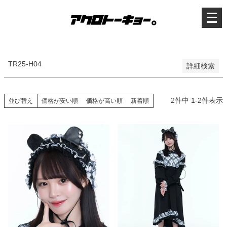
優先度順
メ
レビュー順
ニ
キーワードヒット順
ュ
ー
を
検索
開
く
TR25-H04
詳細検索
2
件中
1
-
2
件表示
並び替え
価格が安い順
価格が高い順
新着順