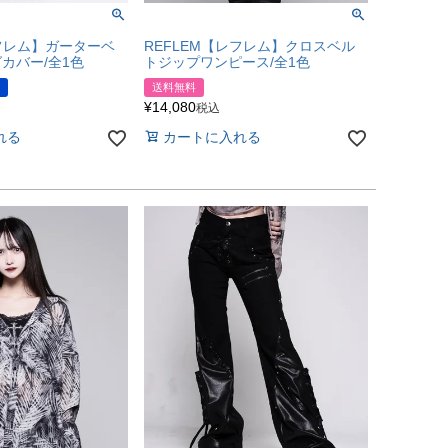
レフレム】ガーターベ
REFLEM【レフレム】クロスベル
カバー/全1色
トジップワンピース/全1色
送料無料
¥
14,080
税込
れる
カートに入れる