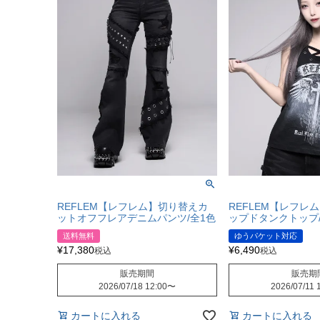
REFLEM【レフレム】切り替えカ
REFLEM【レフレ
ットオフフレアデニムパンツ/全1色
ップドタンクトップ/
送料無料
ゆうパケット対応
¥
17,380
¥
6,490
税込
税込
販売期間
販売期
2026/07/18 12:00
〜
2026/07/11 
カートに入れる
カートに入れる