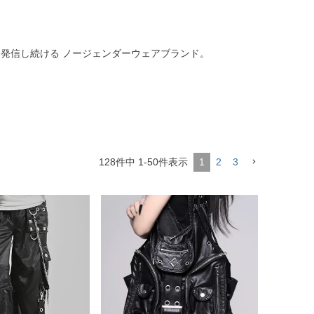
ージを発信し続ける ノージェンダーウェアブランド。
128
件中
1
-
50
件表示
1
2
3