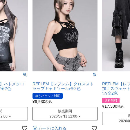
ム】ハトメクロ
REFLEM【レフレム】クロススト
REFLEM【
全2色
ラップキャミソール/全2色
加工スウェッ
ツ/全2色
ゆうパケット対応
送料無料
¥
6,930
税込
¥
17,380
税込
間
販売期間
12:00
〜
2026/07/11 12:00
〜
2026/0
カートに入れる