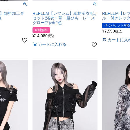
ム】顔料加工ダ
REFLEM【レフレム】総柄浴衣4点
REFLEM【
色
セット(浴衣・帯・腰ひも・レース
ルト付きレッグ
グローブ)/全2色
ゆうパケット対応
送料無料
¥
7,590
税込
¥
14,080
税込
カートに入
カートに入れる