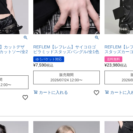
ム】カットデザ
REFLEM【レフレム】サイコロゴ
REFLEM【レ
カットソー/全2
ピラミッドスタッズバングル/全1色
スタッズカーゴ
ゆうパケット対応
送料無料
¥
7,590
¥
23,980
税込
税込
販売期間
間
2026/07/24 12:00
〜
2026/0
12:00
〜
カートに入れる
カートに入