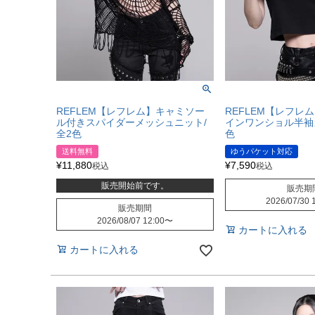
REFLEM【レフレム】キャミソー
REFLEM【レフレ
ル付きスパイダーメッシュニット/
インワンショル半袖
全2色
色
送料無料
ゆうパケット対応
¥
11,880
¥
7,590
税込
税込
販売開始前です。
販売期
2026/07/30 
販売期間
2026/08/07 12:00
〜
カートに入れる
カートに入れる