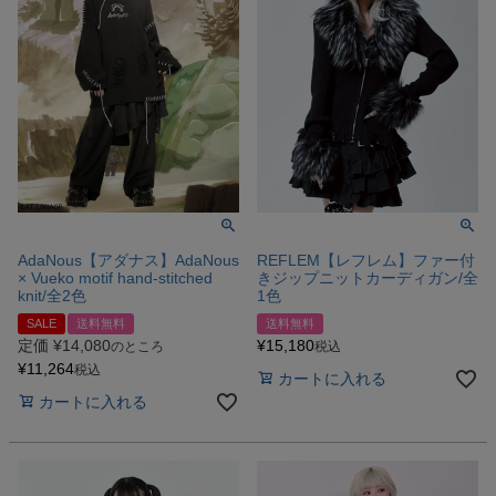
AdaNous【アダナス】AdaNous
REFLEM【レフレム】ファー付
× Vueko motif hand-stitched
きジップニットカーディガン/全
knit/全2色
1色
SALE
送料無料
送料無料
定価
¥
14,080
¥
15,180
のところ
税込
¥
11,264
税込
カートに入れる
カートに入れる