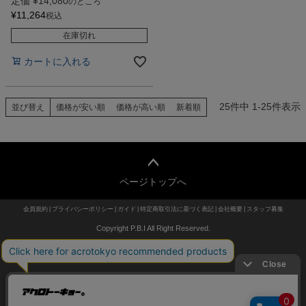
定価
¥
14,080
のところ
¥
11,264
税込
在庫切れ
カートに入れる
25
件中
1
-
25
件表示
並び替え
価格が安い順
価格が高い順
新着順
ページトップへ
会員規約
プライバシーポリシー
ガイド
特定商取引法に基づく表記
会社概要
スタッフ募集
Copyright P.B.I All Right Reserved.