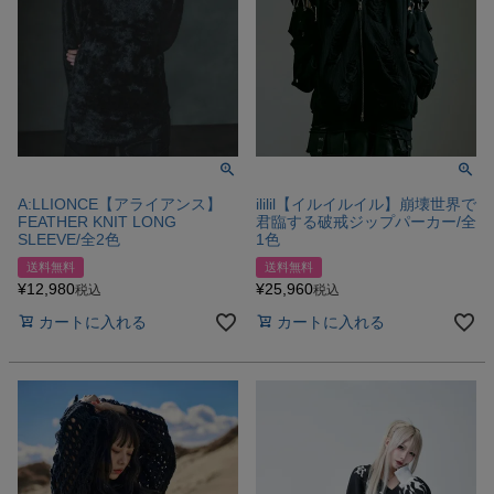
A:LLIONCE【アライアンス】
ililil【イルイルイル】崩壊世界で
FEATHER KNIT LONG
君臨する破戒ジップパーカー/全
SLEEVE/全2色
1色
送料無料
送料無料
¥
12,980
¥
25,960
税込
税込
カートに入れる
カートに入れる