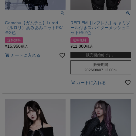
Gamchu【ガムチュ】Lurori
REFLEM【レフレム】キャミソ
（ルロリ）あみあみニットPK/
ール付きスパイダーメッシュニ
全2色
ット/全2色
送料無料
送料無料
¥
15,950
¥
11,880
税込
税込
カートに入れる
販売開始前です。
販売期間
2026/08/07 12:00
〜
カートに入れる