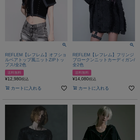
REFLEM【レフレム】オフショ
REFLEM【レフレム】フリンジ
ルベアトップ風ニットZIPトッ
ブロークンニットカーディガン/
プス/全2色
全2色
送料無料
送料無料
¥
12,980
¥
14,080
税込
税込
カートに入れる
カートに入れる