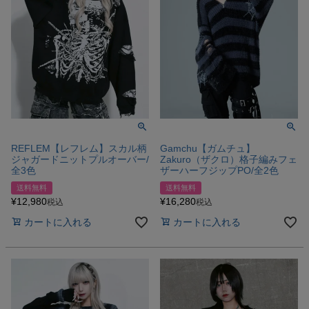
REFLEM【レフレム】スカル柄
Gamchu【ガムチュ】
ジャガードニットプルオーバー/
Zakuro（ザクロ）格子編みフェ
全3色
ザーハーフジップPO/全2色
送料無料
送料無料
¥
12,980
¥
16,280
税込
税込
カートに入れる
カートに入れる