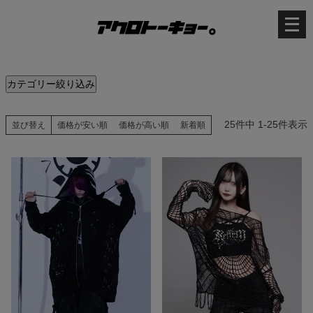
メ
ニ
ュ
ー
を
開
く
カテゴリー絞り込み
25
件中
1
-
25
件表示
並び替え
価格が安い順
価格が高い順
新着順