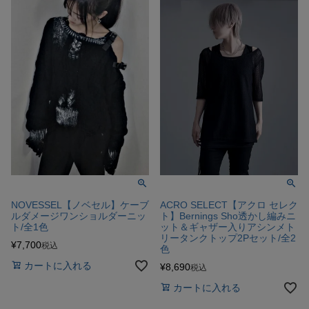
NOVESSEL【ノベセル】ケーブ
ACRO SELECT【アクロ セレク
ルダメージワンショルダーニッ
ト】Bernings Sho透かし編みニ
ト/全1色
ット＆ギャザー入りアシンメト
リータンクトップ2Pセット/全2
¥
7,700
税込
色
カートに入れる
¥
8,690
税込
カートに入れる