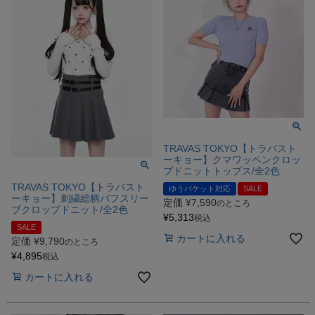
TRAVAS TOKYO【トラバスト
ーキョー】クマワッペンクロッ
プドニットトップス/全2色
TRAVAS TOKYO【トラバスト
ゆうパケット対応
SALE
ーキョー】刺繍総柄パフスリー
定価
¥
7,590
のところ
ブクロップドニット/全2色
¥
5,313
税込
SALE
カートに入れる
定価
¥
9,790
のところ
¥
4,895
税込
カートに入れる