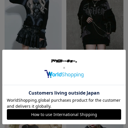
REFLEM【レフレム】スプレー
REFLEM【レフレム】チェーン
ダメージクロップリブニット/全
付きダメージニットプルオーバ
2色
ー/全2色
¥
10,780
送料無料
税込
¥
15,180
税込
カートに入れる
カートに入れる