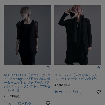
ACRO SELECT【アクロ セレク
NOVESSEL【ノベセル】フリン
ト】Bernings Sho透かし編みボ
ジニットカーディガン/全1色
ーダーニット＆ギャザー入りア
¥
7,920
税込
シンメトリータンクトップ2Pセ
ット/全3色
カートに入れる
¥
8,690
税込
カートに入れる