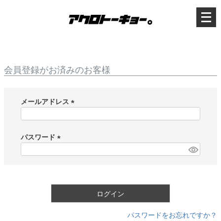
メ
ニ
ュ
ー
を
開
く
会員登録がお済みのお客様
メールアドレス
(
必
須
パスワード
)
(
必
須
)
ログイン
パスワードをお忘れですか？