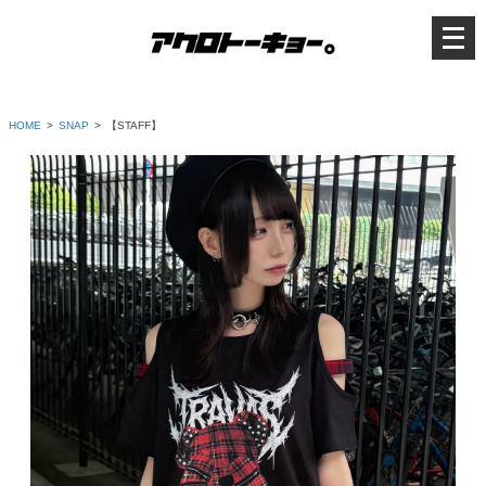
メ
ニ
ュ
ー
を
開
く
HOME
SNAP
【STAFF】