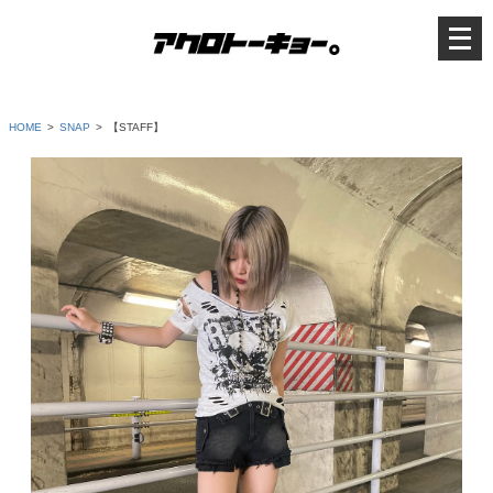
メ
ニ
ュ
ー
を
開
く
HOME
SNAP
【STAFF】