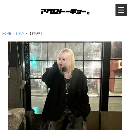
メ
ニ
ュ
ー
を
開
く
HOME
SNAP
【STAFF】