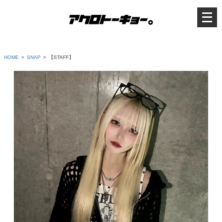
メ
ニ
ュ
ー
を
開
く
HOME
SNAP
【STAFF】