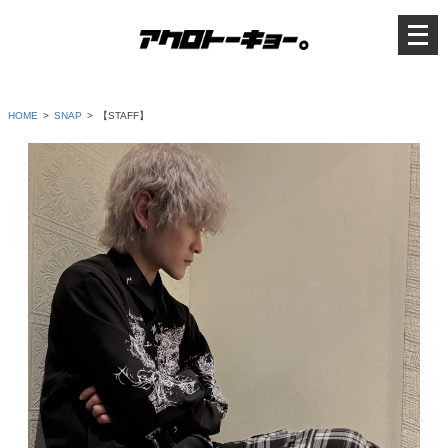
メ
ニ
ュ
ー
を
開
く
HOME
SNAP
【STAFF】