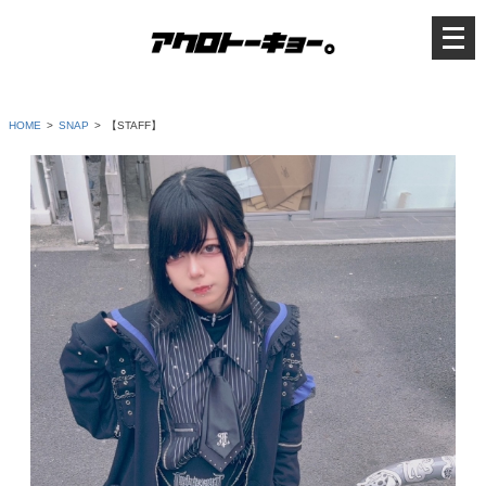
メ
ニ
ュ
ー
を
開
く
HOME
SNAP
【STAFF】