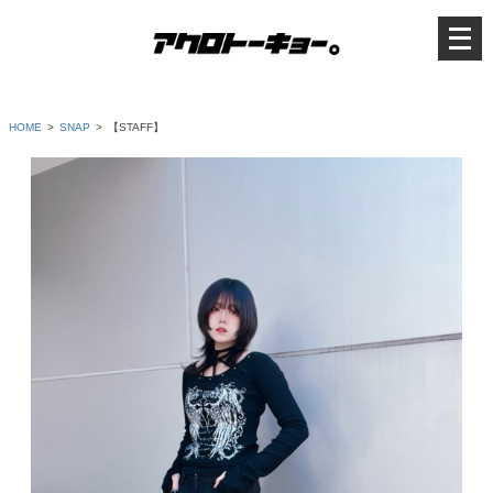
メ
ニ
ュ
ー
を
開
く
HOME
SNAP
【STAFF】