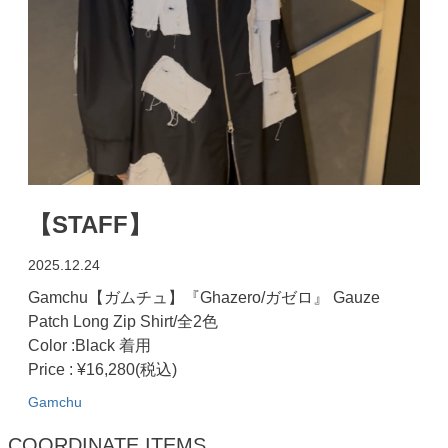
【STAFF】
2025.12.24
Gamchu【ガムチュ】『Ghazero/ガゼロ』 Gauze
Patch Long Zip Shirt/全2色
Color :Black 着用
Price : ¥16,280(税込)
Gamchu
COORDINATE ITEMS