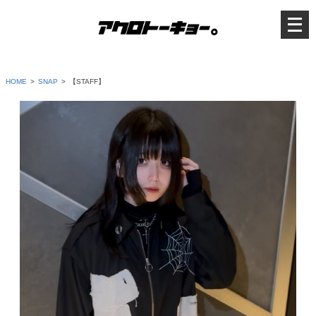
メ
ニ
ュ
ー
を
開
く
HOME
SNAP
【STAFF】