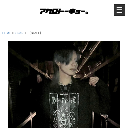
メ
ニ
ュ
ー
を
開
く
HOME
SNAP
【STAFF】