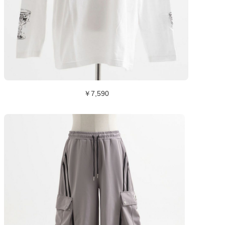
￥7,590