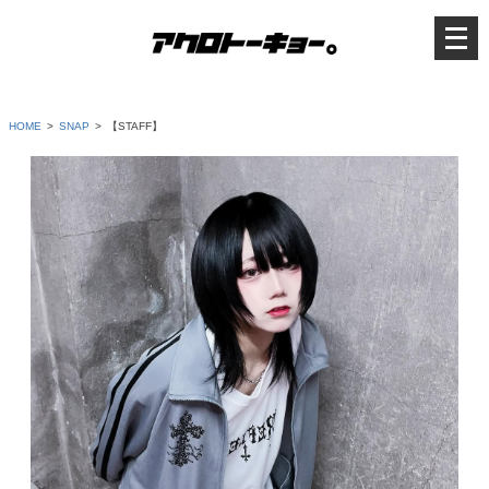
メ
ニ
ュ
ー
を
開
く
HOME
SNAP
【STAFF】