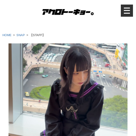
メ
ニ
ュ
ー
を
開
く
HOME
SNAP
【STAFF】