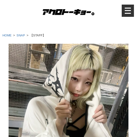
メ
ニ
ュ
ー
を
開
く
HOME
SNAP
【STAFF】