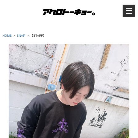
メ
ニ
ュ
ー
を
開
く
HOME
SNAP
【STAFF】