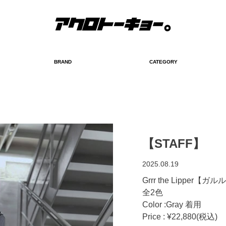
BRAND
CATEGORY
検索
【STAFF】
2025.08.19
Grrr the Lipp
全2色
Color :Gray 着用
Price : ¥22,880(税込)