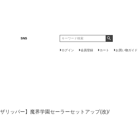
SNS
ログイン
会員登録
カート
お買い物ガイド
er【ガルルザリッパー】魔界学園セーラーセットアップ(改)/