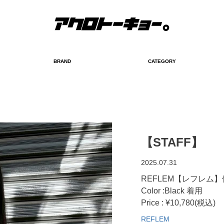
BRAND
CATEGORY
検索
【STAFF】
2025.07.31
REFLEM【レフレム】
Color :Black 着用
Price : ¥10,780(税込)
REFLEM