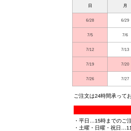
日
月
6/28
6/29
7/5
7/6
7/12
7/13
7/19
7/20
7/26
7/27
ご注文は24時間承って
・平日…15時までのご
・土曜・日曜・祝日…1