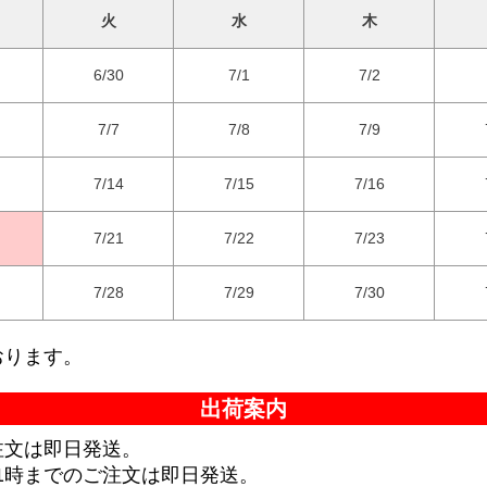
火
水
木
6/30
7/1
7/2
7/7
7/8
7/9
7/14
7/15
7/16
7/21
7/22
7/23
7/28
7/29
7/30
おります。
出荷案内
注文は即日発送。
1時までのご注文は即日発送。