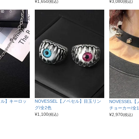
¥
1,650
¥
3,080
(税込)
(税込)
ベセル】キーロッ
NOVESSEL【ノベセル】目玉リン
NOVESSEL
グ/全2色
チョーカー/全
¥
1,100
¥
2,970
(税込)
(税込)