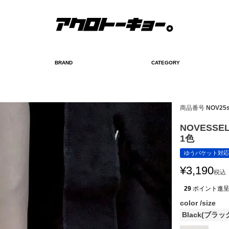
BRAND
CATEGORY
検索
商品番号
NOV25s
NOVESS
1色
ゆうパケット対応
¥
3,190
税込
29
ポイント進
color
size
Black(ブラッ