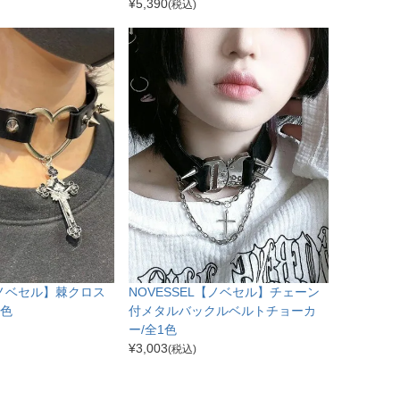
¥
5,390
(税込)
【ノベセル】棘クロス
NOVESSEL【ノベセル】チェーン
1色
付メタルバックルベルトチョーカ
ー/全1色
¥
3,003
(税込)