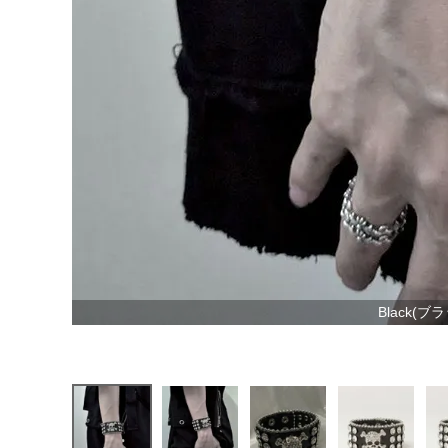
Black(ブ