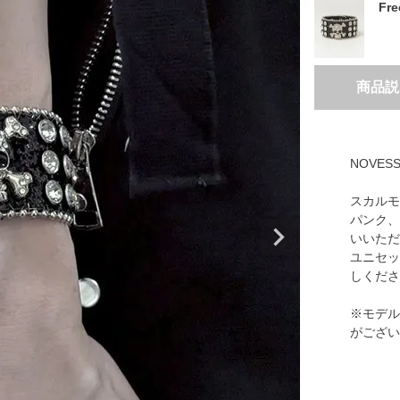
Fr
商品説
NOVE
スカルモ
パンク、
いいただ
ユニセッ
しくださ
※モデル
がござい