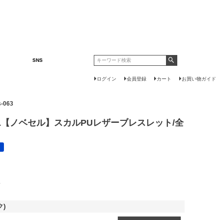
SNS
ログイン
会員登録
カート
お買い物ガイド
-063
EL【ノベセル】スカルPUレザーブレスレット/全
呈
ク)