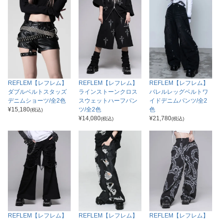
REFLEM【レフレム】
REFLEM【レフレム】
REFLEM【レフレム】
ダブルベルトスタッズ
ラインストーンクロス
バレルレッグベルトワ
デニムショーツ/全2色
スウェットハーフパン
イドデニムパンツ/全2
¥
15,180
ツ/全2色
色
(税込)
¥
14,080
¥
21,780
(税込)
(税込)
REFLEM【レフレム】
REFLEM【レフレム】
REFLEM【レフレム】