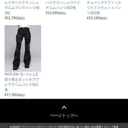
レイヤードクラッシュ
ハイクラッシュワイド
チェーングラフィック
デニムフレアパンツ/全
デニムパンツ/全2色
ワイドスウェットパン
2色
¥
14,080
ツ/全2色
(税込)
¥
21,780
¥
15,180
(税込)
(税込)
REFLEM【レフレム】
切り替えカットオフフ
レアデニムパンツ/全1
色
¥
17,380
(税込)
ページトップへ
会員規約
プライバシーポリシー
ガイド
特定商取引法に基づく表記
会社概要
スタッフ募集