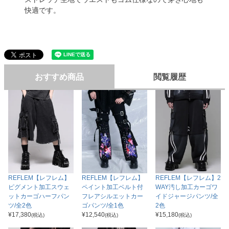
快適です。
おすすめ商品
閲覧履歴
REFLEM【レフレム】
REFLEM【レフレム】
REFLEM【レフレム】2
ピグメント加工スウェ
ペイント加工ベルト付
WAY汚し加工カーゴワ
ットカーゴハーフパン
フレアシルエットカー
イドジャージパンツ/全
ツ/全2色
ゴパンツ/全1色
2色
¥
17,380
¥
12,540
¥
15,180
(税込)
(税込)
(税込)