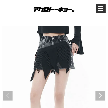
メ
ニ
ュ
ー
を
開
く