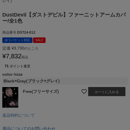
レイ)
DustDevil【ダストデビル】ファーニットアームカバ
ー/全1色
商品番号
DST24-012
ゆうパケット対応
SALE
定価
¥
9,790
のところ
¥
7,832
税込
71
ポイント進呈
color
size
Black×Gray(ブラック×グレイ)
Free(フリーサイズ)
カートに入れる
返品特約について
商品についてのお問い合わせ