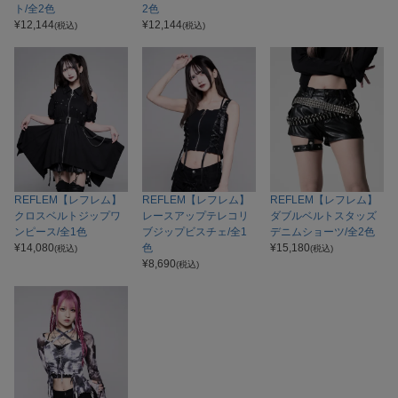
ト/全2色
2色
¥
12,144
¥
12,144
(税込)
(税込)
REFLEM【レフレム】
REFLEM【レフレム】
REFLEM【レフレム】
クロスベルトジップワ
レースアップテレコリ
ダブルベルトスタッズ
ンピース/全1色
ブジップビスチェ/全1
デニムショーツ/全2色
¥
14,080
色
¥
15,180
(税込)
(税込)
¥
8,690
(税込)