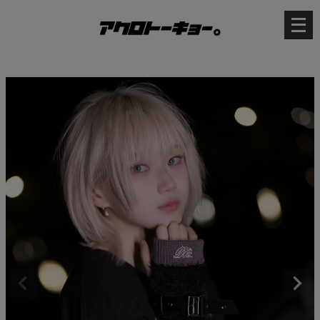
メ
ニ
ュ
ー
を
開
く