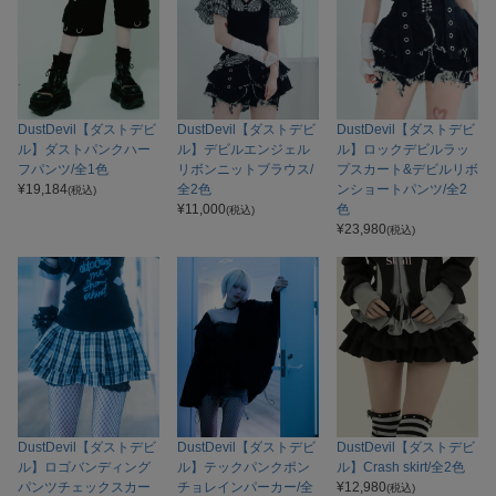
DustDevil【ダストデビ
DustDevil【ダストデビ
DustDevil【ダストデビ
ル】ダストパンクハー
ル】デビルエンジェル
ル】ロックデビルラッ
フパンツ/全1色
リボンニットブラウス/
プスカート&デビルリボ
¥
19,184
全2色
ンショートパンツ/全2
(税込)
¥
11,000
色
(税込)
¥
23,980
(税込)
DustDevil【ダストデビ
DustDevil【ダストデビ
DustDevil【ダストデビ
ル】ロゴバンディング
ル】テックパンクポン
ル】Crash skirt/全2色
パンツチェックスカー
チョレインパーカー/全
¥
12,980
(税込)