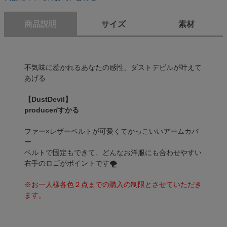
商品説明
サイズ
素材
不気味に惹かれるあなたの感性、ダストデビルが叶えて
あげる
【DustDevil】
producer/すかる
ファー×レザーベルトが可愛くてかっこいいアームカバ
ー
ベルトで固定もできて、どんなお洋服にも合わせやすい
右手のロゴがポイントです🌪
※お一人様各色２点までの購入の制限とさせていただき
ます。