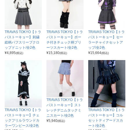
TRAVAS TOKYO【トラ
TRAVAS TOKYO【トラ
TRAVAS TOKYO【トラ
バストーキョー】刺繍
バストーキョー】ポー
バストーキョー】セー
総柄パフスリーブクロ
チ付きチェック柄プリ
ラーチャイナセットア
ップドニット/全2色
ーツスカート/全2色
ップ/全2色
¥
4,895
¥
15,180
¥
15,664
(税込)
(税込)
(税込)
TRAVAS TOKYO【トラ
バストーキョー】スト
TRAVAS TOKYO【トラ
TRAVAS TOKYO【トラ
レッチデニムタックミ
バストーキョー】チェ
バストーキョー】コル
ニスカート/全2色
ックフリルラウンドカ
セットティアードスカ
¥
5,940
(税込)
ラーワンピース/全2色
ート/全2色