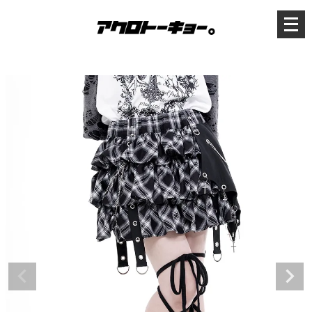
メ
ニ
ュ
ー
を
開
く