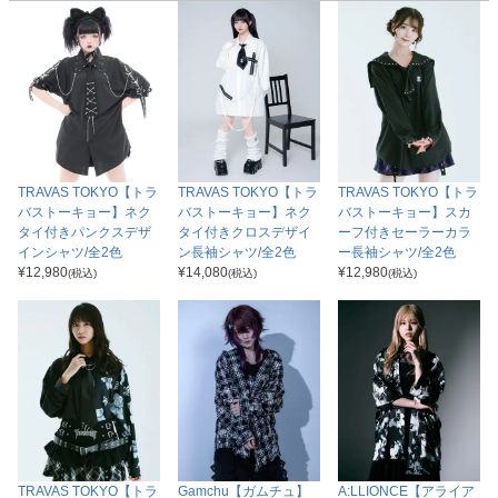
TRAVAS TOKYO【トラ
TRAVAS TOKYO【トラ
TRAVAS TOKYO【トラ
バストーキョー】ネク
バストーキョー】ネク
バストーキョー】スカ
タイ付きパンクスデザ
タイ付きクロスデザイ
ーフ付きセーラーカラ
インシャツ/全2色
ン長袖シャツ/全2色
ー長袖シャツ/全2色
¥
12,980
¥
14,080
¥
12,980
(税込)
(税込)
(税込)
TRAVAS TOKYO【トラ
Gamchu【ガムチュ】
A:LLIONCE【アライア