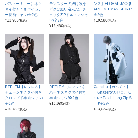
バストーキョー】ネク
モンスターの抜け殻を
ンス】FLORAL JACQU
タイ付きくまバイカラ
ボクは縫い込んだ。チ
ARD DOLMAN SHIRT/
ー長袖シャツ/全2色
ェックZIPドルマンシャ
全2色
¥
12,980
ツ/全2色
¥
19,580
(税込)
(税込)
¥
18,480
(税込)
REFLEM【レフレム】
REFLEM【レフレム】
Gamchu【ガムチュ】
チェーンネクタイ付き
ハーネスネクタイ付き
『Ghazero/ガゼロ』 G
クロップド半袖シャツ/
半袖シャツ/全2色
auze Patch Long Zip S
全2色
¥
12,980
hirt/全2色
(税込)
¥
10,780
¥
13,024
(税込)
(税込)