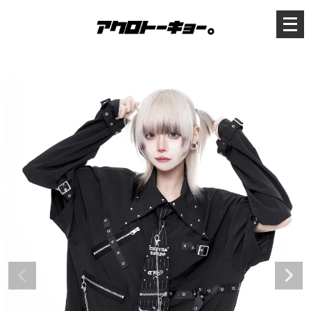
メ
ニ
ュ
ー
を
開
く