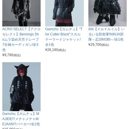
ACRO SELECT【アクロ
Gamchu【ガムチュ】"T
ililil【イルイルイル】い
セレクト】Bernings Sh
he Cutter Black"スカル
るいる防衛軍!NINJA部
oムラ染め天竺ドレープ
テーラードジャケット/
隊～忍SINOBI～/全1色
7分袖カーディガン/全3
全1色
¥
29,700
(税込)
色
¥
26,180
(税込)
¥
9,790
(税込)
Gamchu【ガムチュ】M
AJIDE!?メチャメチャM
EJAAN!?パーカー/全2色