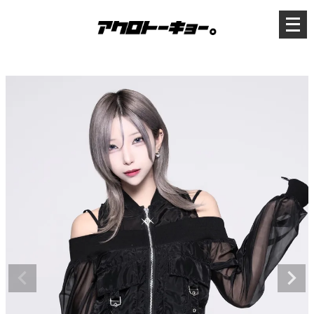
メ
ニ
ュ
ー
を
開
く