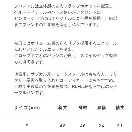
フロントには立体感のあるフラップポケットを配置し、
ベルトディテールやハトメ使いがアクセントに。
センタージップにはオリジナルロゴ引手を採用し、細部
までブランドの世界観を落とし込んでいます。
袖口にはボリューム感のあるリブを採用することで、ふ
んわりとしたシルエットを演出。
クロップド丈とのバランスが良く、スタイルアップ効果
も期待できます。
地雷系、サブカル系、モードスタイルはもちろん、ミリ
タリー要素を取り入れたコーディネートにもおすすめ。
一枚で主役級の存在感を放つ、REFLEMならではのシア
ーブルゾンです。
サイズ(cm)
着丈
身幅
肩幅
袖丈
S
48
46
24
61