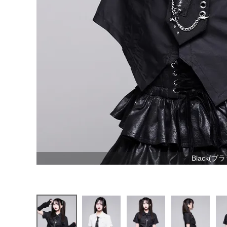
Black(ブ