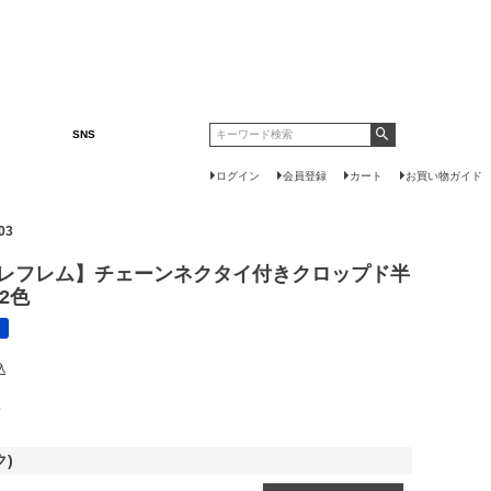
SNS
ログイン
会員登録
カート
お買い物ガイド
03
M【レフレム】チェーンネクタイ付きクロップド半
2色
込
呈
ク)