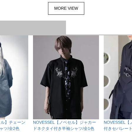
MORE VIEW
ベセル】チェーン
NOVESSEL【ノベセル】ジャカー
NOVESSEL
ャツ/全2色
ドネクタイ付き半袖シャツ/全1色
付きセパレート