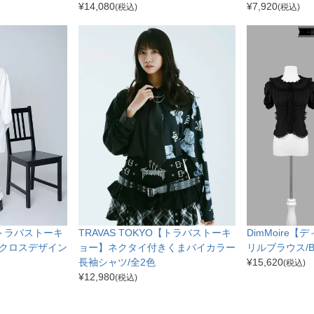
¥
14,080
¥
7,920
(税込)
(税込)
O【トラバストーキ
TRAVAS TOKYO【トラバストーキ
DimMoire
クロスデザイン
ョー】ネクタイ付きくまバイカラー
リルブラウス/Bl
長袖シャツ/全2色
¥
15,620
(税込)
¥
12,980
(税込)