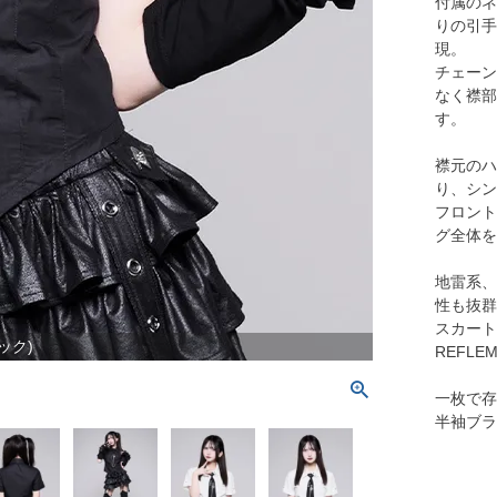
付属のネ
りの引手
現。
チェーン
なく襟部
す。
襟元のハ
り、シン
フロント
グ全体を
地雷系、
性も抜群
スカート
ラック)
REFL
一枚で存
半袖ブラ