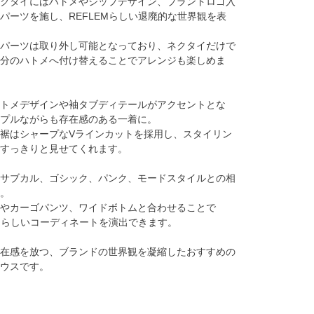
クタイにはハトメやジップデザイン、ブランドロゴ入
パーツを施し、REFLEMらしい退廃的な世界観を表
パーツは取り外し可能となっており、ネクタイだけで
分のハトメへ付け替えることでアレンジも楽しめま
トメデザインや袖タブディテールがアクセントとな
プルながらも存在感のある一着に。
裾はシャープなVラインカットを採用し、スタイリン
すっきりと見せてくれます。
サブカル、ゴシック、パンク、モードスタイルとの相
。
やカーゴパンツ、ワイドボトムと合わせることで
White(ホワイト)
EMらしいコーディネートを演出できます。
在感を放つ、ブランドの世界観を凝縮したおすすめの
ウスです。