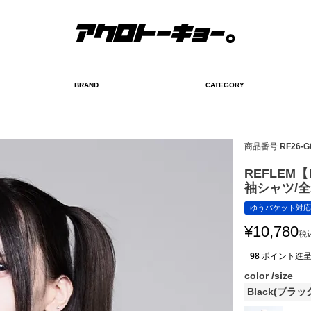
BRAND
CATEGORY
検索
商品番号
RF26-G
REFLE
袖シャツ/全
ゆうパケット対応
¥
10,780
税
98
ポイント進
color
size
Black(ブラッ