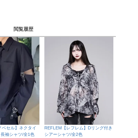
閲覧履歴
【ノベセル】ネクタイ
REFLEM【レフレム】Dリング付き
長袖シャツ/全1色
シアーシャツ/全2色