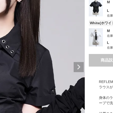
M
L
在
White(ホワイ
M
在
L
在
商品説
REFL
ラウスが
身体のラ
ープで洗