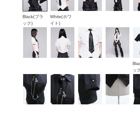
Black(ブラ
White(ホワ
ック)
イト)
Bl
ック