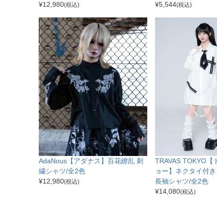
¥
12,980
¥
5,544
(税込)
(税込)
AdaNous【アダナス】百花繚乱 刺
TRAVAS TOKY
繍シャツ/全2色
ョー】ネクタイ付き
¥
12,980
長袖シャツ/全2色
(税込)
¥
14,080
(税込)