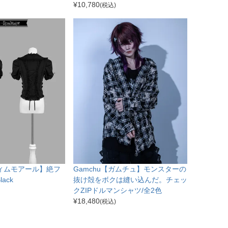
¥
10,780
(税込)
【ディムモアール】絶フ
Gamchu【ガムチュ】モンスターの
ack
抜け殻をボクは縫い込んだ。チェッ
クZIPドルマンシャツ/全2色
¥
18,480
(税込)