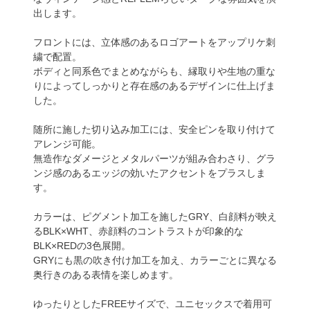
出します。
フロントには、立体感のあるロゴアートをアップリケ刺
繍で配置。
ボディと同系色でまとめながらも、縁取りや生地の重な
りによってしっかりと存在感のあるデザインに仕上げま
した。
随所に施した切り込み加工には、安全ピンを取り付けて
アレンジ可能。
無造作なダメージとメタルパーツが組み合わさり、グラ
ンジ感のあるエッジの効いたアクセントをプラスしま
す。
カラーは、ピグメント加工を施したGRY、白顔料が映え
るBLK×WHT、赤顔料のコントラストが印象的な
BLK×REDの3色展開。
GRYにも黒の吹き付け加工を加え、カラーごとに異なる
奥行きのある表情を楽しめます。
ゆったりとしたFREEサイズで、ユニセックスで着用可