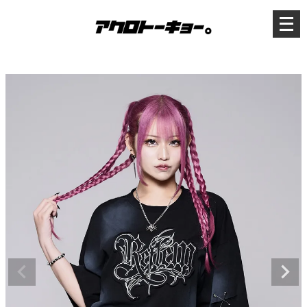
メ
ニ
ュ
ー
を
開
く