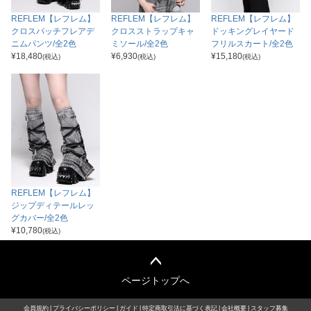
REFLEM【レフレム】
REFLEM【レフレム】
REFLEM【レフレム】
クロスパッチフレアデ
クロスストラップキャ
ドッキングレイヤード
ニムパンツ/全2色
ミソール/全2色
フリルスカート/全2色
¥
18,480
¥
6,930
¥
15,180
(税込)
(税込)
(税込)
REFLEM【レフレム】
ジップディテールレッ
グカバー/全2色
¥
10,780
(税込)
ページトップへ
会員規約
プライバシーポリシー
ガイド
特定商取引法に基づく表記
会社概要
スタッフ募集