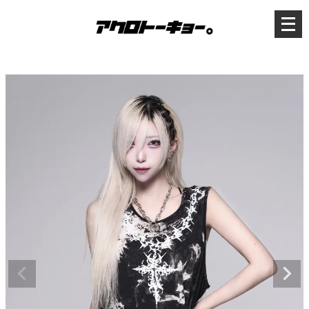
メ
ニ
ュ
ー
を
開
く