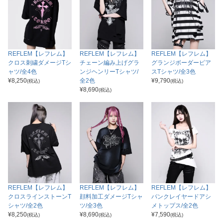
REFLEM【レフレム】
REFLEM【レフレム】
REFLEM【レフレム】
クロス刺繍ダメージTシ
チェーン編み上げグラ
グランジボーダーピア
ャツ/全4色
ンジヘンリーTシャツ/
スTシャツ/全3色
¥
8,250
全2色
¥
9,790
(税込)
(税込)
¥
8,690
(税込)
REFLEM【レフレム】
REFLEM【レフレム】
REFLEM【レフレム】
クロスラインストーンT
顔料加工ダメージTシャ
パンクレイヤードアシ
シャツ/全2色
ツ/全3色
メトップス/全2色
¥
8,250
¥
8,690
¥
7,590
(税込)
(税込)
(税込)