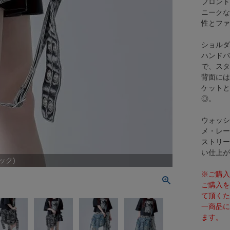
フロント
ニークな
性とファ
ショルダ
ハンドバ
で、スタ
背面には
ケットと
◎。
ウォッシ
メ・レー
ストリー
い仕上が
ラック)
※ご購入
ご購入を
て頂くた
一商品に
ます。