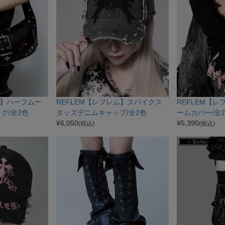
ム】ハーフムー
REFLEM【レフレム】スパイクス
REFLEM【
グ/全2色
タッズデニムキャップ/全2色
ームカバー/全
¥
6,050
¥
5,390
(税込)
(税込)