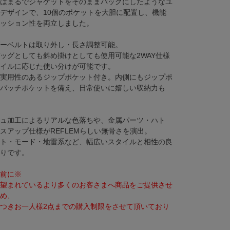
はまるでジャケットをそのままバッグにしたようなユ
デザインで、10個のポケットを大胆に配置し、機能
ッション性を両立しました。
ーベルトは取り外し・長さ調整可能。
ッグとしても斜め掛けとしても使用可能な2WAY仕様
イルに応じた使い分けが可能です。
実用性のあるジップポケット付き。内側にもジップポ
パッチポケットを備え、日常使いに嬉しい収納力も
ュ加工によるリアルな色落ちや、金属パーツ・ハト
スアップ仕様がREFLEMらしい無骨さを演出。
ト・モード・地雷系など、幅広いスタイルと相性の良
りです。
Blue(ブルー)
前に※
望まれているより多くのお客さまへ商品をご提供させ
め、
つきお一人様2点までの購入制限をさせて頂いており