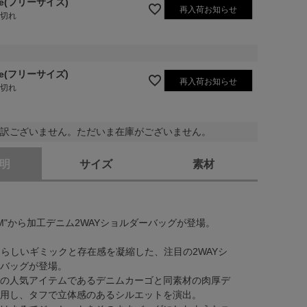
ee(フリーサイズ)
再入荷お知らせ
庫切れ
ee(フリーサイズ)
再入荷お知らせ
庫切れ
訳ございません。ただいま在庫がございません。
明
サイズ
素材
LEM"から加工デニム2WAYショルダーバッグが登場。
EMらしいギミックと存在感を凝縮した、注目の2WAYシ
バッグが登場。
の人気アイテムであるデニムカーゴと同素材の肉厚デ
用し、タフで立体感のあるシルエットを演出。