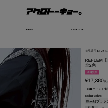
BRAND
CATEGORY
検索
商品番号
RF25-I1
REFLEM
全2色
送料無料
¥
17,380
税
158
ポイント進
color
size
Black(ブラッ