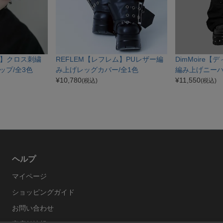
ム】クロス刺繍
REFLEM【レフレム】PUレザー編
DimMoire
ップ/全3色
み上げレッグカバー/全1色
編み上げニーハイ
¥
10,780
¥
11,550
(税込)
(税込)
ヘルプ
マイページ
ショッピングガイド
お問い合わせ