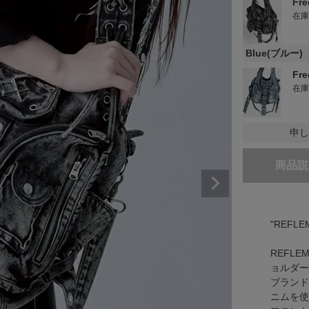
Fr
在
Blue(ブルー)
Fr
在
申し
商品説
"REF
REFL
ョルダー
ブランド
ニムを使