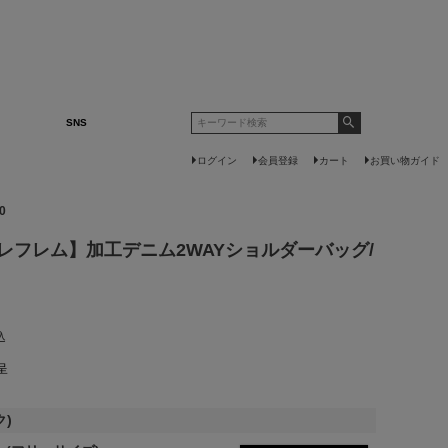
SNS
ログイン
会員登録
カート
お買い物ガイド
0
【レフレム】加工デニム2WAYショルダーバッグ/
込
呈
ク)