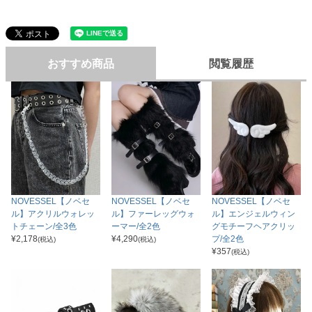
おすすめ商品
閲覧履歴
NOVESSEL【ノベセ
NOVESSEL【ノベセ
NOVESSEL【ノベセ
ル】エンジェルウィン
ル】アクリルウォレッ
ル】ファーレッグウォ
グモチーフヘアクリッ
トチェーン/全3色
ーマー/全2色
プ/全2色
¥
2,178
¥
4,290
(税込)
(税込)
¥
357
(税込)