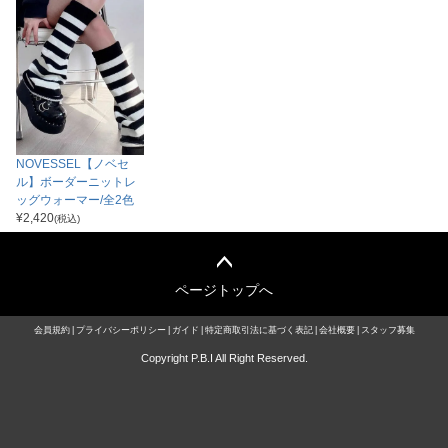
NOVESSEL【ノベセ
ル】ボーダーニットレ
ッグウォーマー/全2色
¥
2,420
(税込)
ページトップへ
会員規約
プライバシーポリシー
ガイド
特定商取引法に基づく表記
会社概要
スタッフ募集
Copyright P.B.I All Right Reserved.