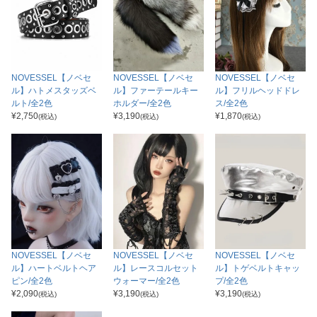
NOVESSEL【ノベセ
NOVESSEL【ノベセ
NOVESSEL【ノベセ
ル】ハトメスタッズベ
ル】ファーテールキー
ル】フリルヘッドドレ
ルト/全2色
ホルダー/全2色
ス/全2色
¥
2,750
¥
3,190
¥
1,870
(税込)
(税込)
(税込)
NOVESSEL【ノベセ
NOVESSEL【ノベセ
NOVESSEL【ノベセ
ル】ハートベルトヘア
ル】レースコルセット
ル】トゲベルトキャッ
ピン/全2色
ウォーマー/全2色
プ/全2色
¥
2,090
¥
3,190
¥
3,190
(税込)
(税込)
(税込)