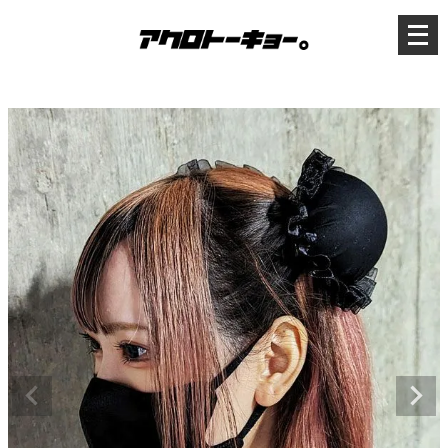
メ
ニ
ュ
ー
を
開
く