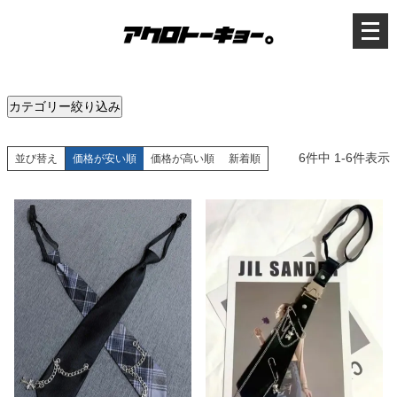
メ
ニ
ュ
ー
を
開
く
カテゴリー絞り込み
6
件中
1
-
6
件表示
並び替え
価格が安い順
価格が高い順
新着順