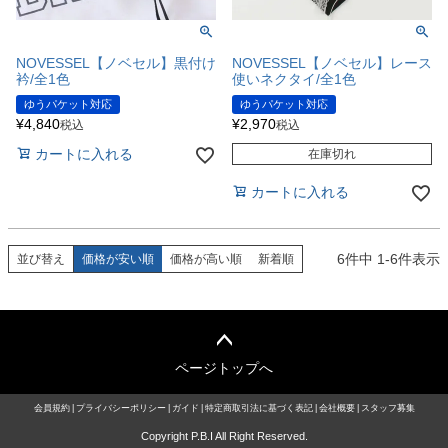
NOVESSEL【ノベセル】黒付け
NOVESSEL【ノベセル】レース
衿/全1色
使いネクタイ/全1色
ゆうパケット対応
ゆうパケット対応
¥
4,840
¥
2,970
税込
税込
カートに入れる
在庫切れ
カートに入れる
6
件中
1
-
6
件表示
並び替え
価格が安い順
価格が高い順
新着順
ページトップへ
会員規約
プライバシーポリシー
ガイド
特定商取引法に基づく表記
会社概要
スタッフ募集
Copyright P.B.I All Right Reserved.