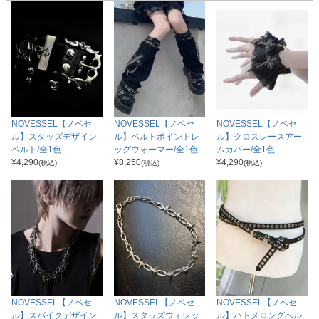
NOVESSEL【ノベセ
NOVESSEL【ノベセ
NOVESSEL【ノベセ
ル】スタッズデザイン
ル】ベルトポイントレ
ル】クロスレースアー
ベルト/全1色
ッグウォーマー/全1色
ムカバー/全1色
¥
4,290
¥
8,250
¥
4,290
(税込)
(税込)
(税込)
NOVESSEL【ノベセ
NOVESSEL【ノベセ
NOVESSEL【ノベセ
ル】スパイクデザイン
ル】スタッズウォレッ
ル】ハトメロングベル