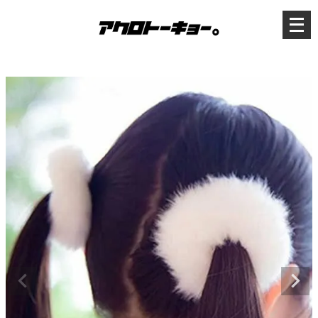
メ
ニ
ュ
ー
を
開
く