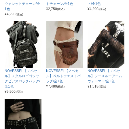
ウォレットチェーン/全
トチェーン/全1色
ト/全1色
1色
¥
2,750
¥
4,290
(税込)
(税込)
¥
4,290
(税込)
NOVESSEL【ノベセ
NOVESSEL【ノベセ
NOVESSEL【ノベセ
ル】メタルロゴゴシッ
ル】ベルトウエストバ
ル】シースルーアーム
クピアスバックパック/
ッグ/全1色
ウォーマー/全1色
全1色
¥
7,480
¥
1,518
(税込)
(税込)
¥
9,900
(税込)