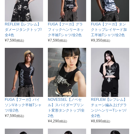
REFLEM【レフレム】
FUGA【フーガ】グラ
FUGA【フーガ】タン
ダメージタンクトップ/
フィックヘンリーネッ
クトップレイヤード加
全4色
ク半袖Tシャツ/全2色
工半袖Tシャツ/全2色
¥
7,590
¥
7,590
¥
9,350
(税込)
(税込)
(税込)
FUGA【フーガ】パイ
NOVESSEL【ノベセ
REFLEM【レフレム】
ソンVネック半袖Tシャ
ル】スパイダープリン
チェーン編み上げグラ
ツ/全2色
ト変形タンクトップ/全
ンジヘンリーTシャツ/
¥
7,590
2色
全2色
(税込)
¥
4,290
¥
8,690
(税込)
(税込)