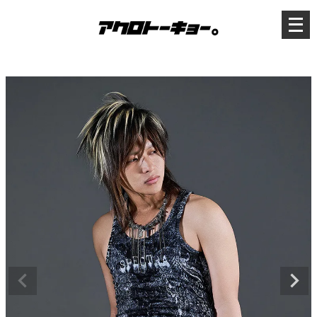
メ
ニ
ュ
ー
を
開
く