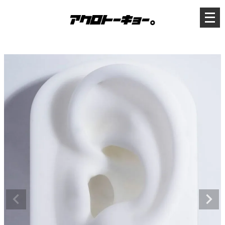
メ
ニ
ュ
ー
を
開
く