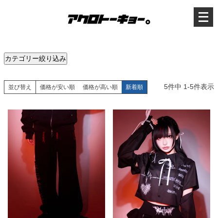
メ
ニ
ュ
ー
を
開
く
カテゴリー絞り込み
5
件中
1
-
5
件表示
並び替え
価格が安い順
価格が高い順
新着順