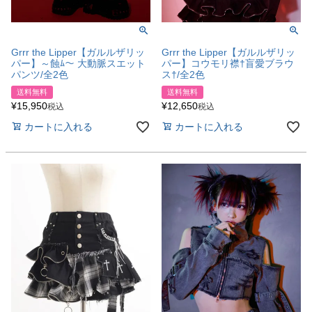
Grrr the Lipper【ガルルザリッ
Grrr the Lipper【ガルルザリッ
パー】～蝕ﾑ～ 大動脈スエット
パー】コウモリ襟†盲愛ブラウ
パンツ/全2色
ス†/全2色
送料無料
送料無料
¥
15,950
¥
12,650
税込
税込
カートに入れる
カートに入れる