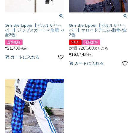
Grrr the Lipper【ガルルザリッ
Grrr the Lipper【ガルルザリッ
パー】ジップスカート～崩壊～/
パー】ケロイドデニム-肋骨-/全
全2色
2色
送料無料
SALE
送料無料
¥
21,780
定価
¥
20,680
税込
のところ
¥
16,544
税込
カートに入れる
カートに入れる