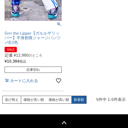
Grrr the Lipper【ガルルザリッ
パー】半身創痍ジャージパンツ
♪/全2色
SALE
定価
¥
12,980
のところ
¥
10,384
税込
在庫切れ
カートに入れる
5
件中
1
-
5
件表示
並び替え
価格が安い順
価格が高い順
新着順