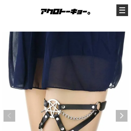
メ
ニ
ュ
ー
を
開
く