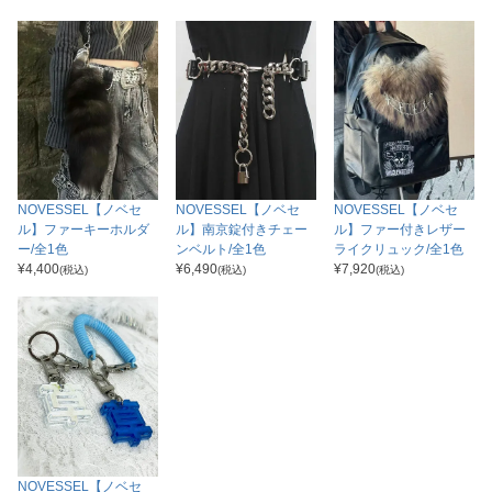
NOVESSEL【ノベセ
NOVESSEL【ノベセ
NOVESSEL【ノベセ
ル】ファーキーホルダ
ル】南京錠付きチェー
ル】ファー付きレザー
ー/全1色
ンベルト/全1色
ライクリュック/全1色
¥
4,400
¥
6,490
¥
7,920
(税込)
(税込)
(税込)
NOVESSEL【ノベセ