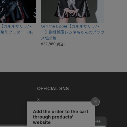
ipper【ガルルザリッパ
Grrr the Lipper【ガルルザリッパ
烙印ヲ…タートル/
ー】御棘嬢園レムネちゃんのブラウ
ス/全2色
¥
22,880
(税込)
OFFICIAL SNS
X
Instagram
TikTok