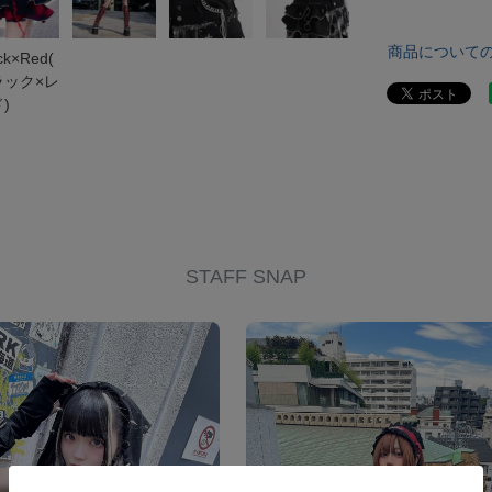
商品について
ck×Red(
ラック×レ
)
STAFF SNAP