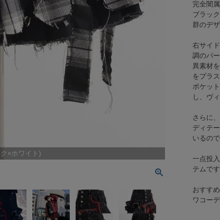
完全闇属
ブラック
群のデザ
右サイド
調のパー
異素材を
をプラス
ポケット
し、ヴィ
さらに、
ディテー
いるので
ラック×ホワイト)
一点投入
テムです
おすすめ
ワコーデ!