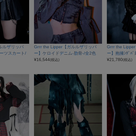
r【ガルルザリッパ
Grrr the Lipper【ガルルザリッパ
Grrr the L
ーツスカート/
ー】ケロイドデニム-肋骨-/全2色
ー】抱擁ﾝﾀﾞﾊﾞ
¥
16,544
¥
21,780
(税込)
(税込)