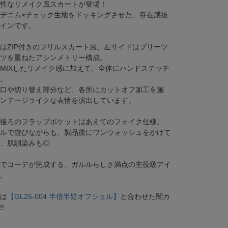
性なリメイク風スカートが登場！
デニム×チェック生地をドッキングさせた、存在感抜
インです。
はZIP付きのフリルスカート風、左サイドはプリーツ
ツを重ねたアシンメトリー構成。
MIXしたリメイク感に加えて、全体にハンドステッチ
。
口や切り替え部分など、各所にカットオフ加工を施
ンテージライクな表情を演出しています。
後ろのフラップポケットはあえてのフェイク仕様。
ルで遊びながらも、製品後にワンウォッシュをかけて
、肌馴染みも◎
Black×Red(ブラック×レッド)
でコーデが完成する、ガルルらしさ満点の主役級アイ
。
は
【GL25-004 半信半疑オフショル】
と合わせた闇カ
!