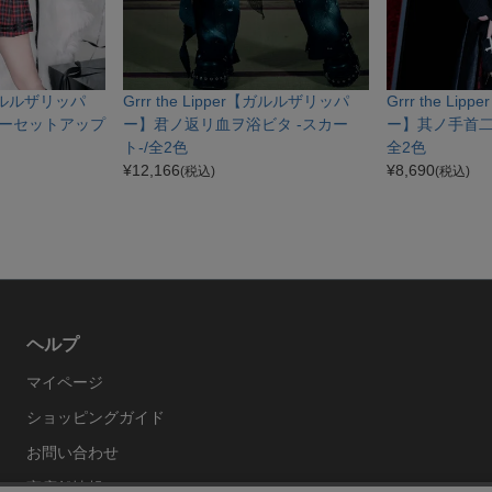
r【ガルルザリッパ
Grrr the Lipper【ガルルザリッパ
Grrr the L
ーセットアップ
ー】君ノ返リ血ヲ浴ビタ -スカー
ー】其ノ手首二
ト-/全2色
全2色
¥
12,166
¥
8,690
(税込)
(税込)
ヘルプ
マイページ
ショッピングガイド
お問い合わせ
実店舗情報