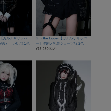
ipper【ガルルザリッパ
Grrr the Lipper【ガルルザリッパ
刺殺ﾃﾞ・ﾜﾝﾋﾟ/全1色
ー】惨劇ノ礼装ショーツ/全2色
¥
16,280
(税込)