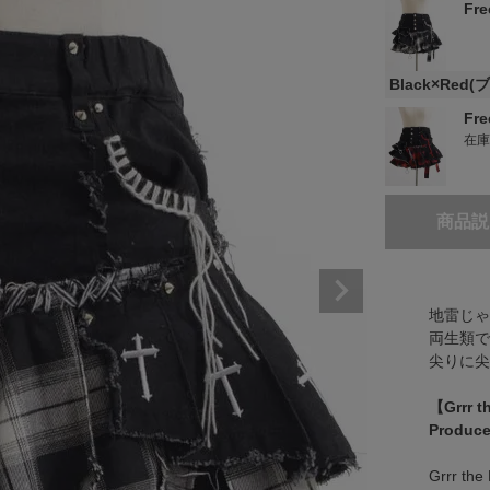
Fr
Black×Red
Fr
在
商品説
地雷じゃ
両生類で
尖りに尖
【Grrr t
Produ
Grrr 