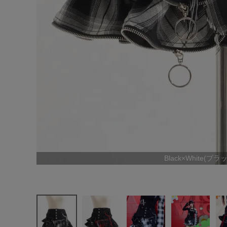
Black×White(ブ