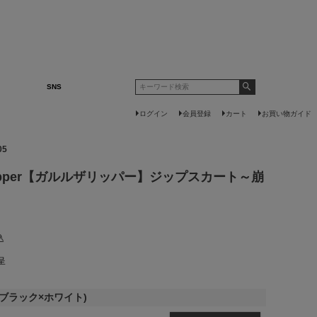
SNS
ログイン
会員登録
カート
お買い物ガイド
05
he Lipper【ガルルザリッパー】ジップスカート～崩
込
呈
te(ブラック×ホワイト)