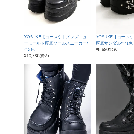
YOSUKE【ヨースケ】メンズニュ
YOSUKE【ヨース
ーモールド厚底ソールスニーカー/
厚底サンダル/全1色
全3色
¥
8,690
(税込)
¥
10,780
(税込)