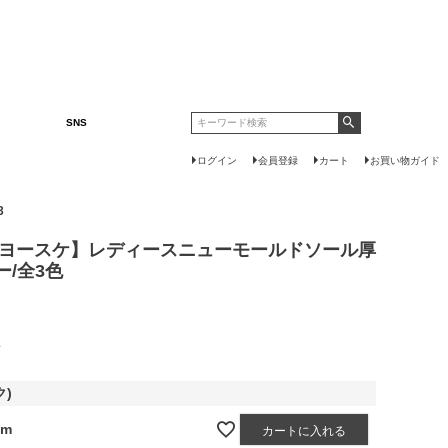
SNS
ログイン
会員登録
カート
お買い物ガイド
3
E【ヨースケ】レディースニューモールドソール厚
/全3色
呈
ク)
cm
カートに入れる