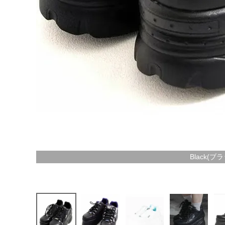
Black(ブ