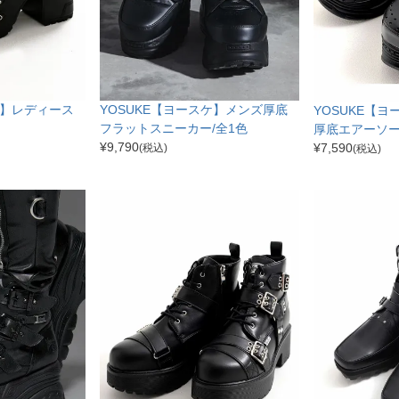
ケ】レディース
YOSUKE【ヨースケ】メンズ厚底
YOSUKE【
フラットスニーカー/全1色
厚底エアーソー
¥
9,790
¥
7,590
(税込)
(税込)