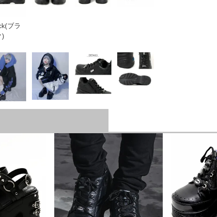
ack(ブラ
)