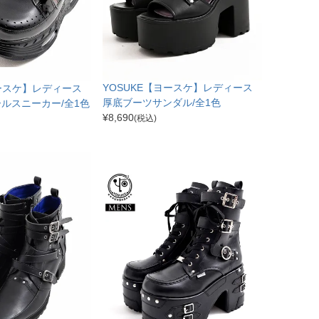
YOSUKE【ヨースケ】レディース
ヨースケ】レディース
厚底ブーツサンダル/全1色
ルスニーカー/全1色
¥
8,690
(税込)