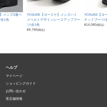
YOSUKE【ヨースケ】メンズハト
YOSUKE【
ケ】メンズ3連ベ
メベルトデザインレースアップブー
テッドブーツ/
全1色
ツ/全1色
¥
14,080
(税込)
¥
9,790
(税込)
ヘルプ
マイページ
ショッピングガイド
お問い合わせ
実店舗情報