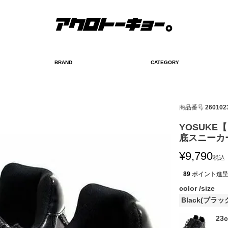
BRAND
CATEGORY
検索
商品番号
260102
YOSUK
底スニーカー
¥
9,790
税込
89
ポイント進
color
size
Black(ブラッ
23