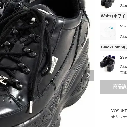
24
White(ホワイ
23
24
BlackComb
23
24
在
商品説
YOSUK
オリジナ