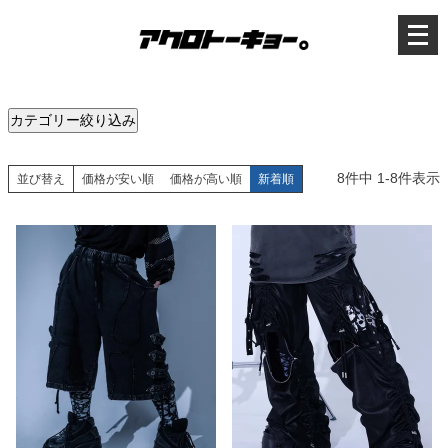
メ
ニ
ュ
ー
を
開
く
カテゴリー絞り込み
8
件中
1
-
8
件表示
並び替え
価格が安い順
価格が高い順
新着順