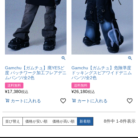
Gamchu【ガムチュ】廃YESど
Gamchu【ガムチュ】危険準度
度 パッチワーク加工フレアデニ
ドッキングスピアワイドデニム
ムパンツ/全2色
パンツ/全2色
送料無料
送料無料
¥
17,380
¥
26,180
税込
税込
カートに入れる
カートに入れる
8
件中
1
-
8
件表示
並び替え
価格が安い順
価格が高い順
新着順