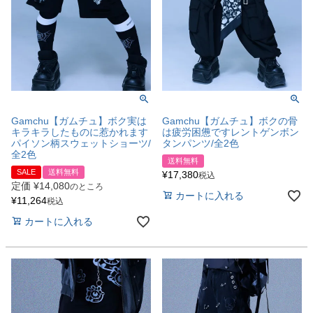
Gamchu【ガムチュ】ボク実は
Gamchu【ガムチュ】ボクの骨
キラキラしたものに惹かれます
は疲労困憊ですレントゲンボン
パイソン柄スウェットショーツ/
タンパンツ/全2色
全2色
送料無料
SALE
送料無料
¥
17,380
税込
定価
¥
14,080
のところ
カートに入れる
¥
11,264
税込
カートに入れる