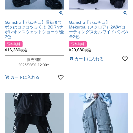
Gamchu【ガムチュ】骨街まで
Gamchu【ガムチュ】
ボクはコツコツ歩くよ BORNナ
Mekuroa（メクロア）2WAYコ
ポレオンスウェットショーツ/全
ーティングスカルワイドパンツ/
2色
全2色
送料無料
送料無料
¥
16,280
¥
20,680
税込
税込
カートに入れる
販売期間
2026/08/01 12:00
〜
カートに入れる