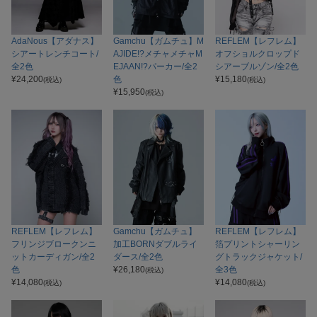
AdaNous【アダナス】
Gamchu【ガムチュ】M
REFLEM【レフレム】
シアートレンチコート/
AJIDE!?メチャメチャM
オフショルクロップド
全2色
EJAAN!?パーカー/全2
シアーブルゾン/全2色
¥
24,200
色
¥
15,180
(税込)
(税込)
¥
15,950
(税込)
REFLEM【レフレム】
Gamchu【ガムチュ】
REFLEM【レフレム】
フリンジブロークンニ
加工BORNダブルライ
箔プリントシャーリン
ットカーディガン/全2
ダース/全2色
グトラックジャケット/
色
¥
26,180
全3色
(税込)
¥
14,080
¥
14,080
(税込)
(税込)