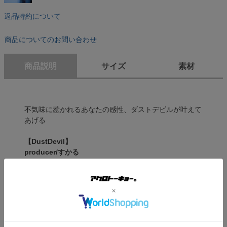
返品特約について
商品についてのお問い合わせ
商品説明
サイズ
素材
不気味に惹かれるあなたの感性、ダストデビルが叶えて
あげる
【DustDevil】
producer/すかる
シンプルだけどちゃんとおしゃれにこだわってる。
裾に絞りがついててバルーンスカートみたいに可愛さも
演出できる🌪
防水性+薄い生地で雨の日にはレインコートとしても活
用できる1着。
デザイン性と機能性を兼ね備えたテックコート。