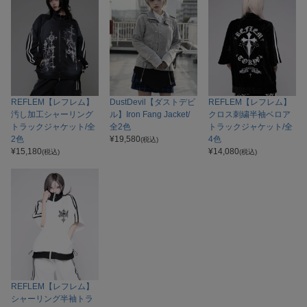
REFLEM【レフレム】
DustDevil【ダストデビ
REFLEM【レフレム】
汚し加工シャーリング
ル】Iron Fang Jacket/
クロス刺繍半袖ベロア
トラックジャケット/全
全2色
トラックジャケット/全
2色
¥
19,580
4色
(税込)
¥
15,180
¥
14,080
(税込)
(税込)
REFLEM【レフレム】
シャーリング半袖トラ