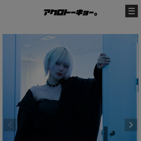
メ
ニ
ュ
ー
を
開
く