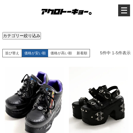
メ
ニ
ュ
ー
を
開
く
カテゴリー絞り込み
5
件中
1
-
5
件表示
並び替え
価格が安い順
価格が高い順
新着順