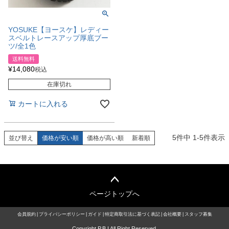
YOSUKE【ヨースケ】レディー
スベルトレースアップ厚底ブー
ツ/全1色
送料無料
¥
14,080
税込
在庫切れ
カートに入れる
5
件中
1
-
5
件表示
並び替え
価格が安い順
価格が高い順
新着順
ページトップへ
会員規約
プライバシーポリシー
ガイド
特定商取引法に基づく表記
会社概要
スタッフ募集
Copyright P.B.I All Right Reserved.