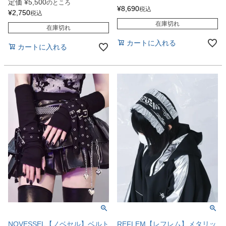
定価
¥
5,500
のところ
¥
8,690
税込
¥
2,750
税込
在庫切れ
在庫切れ
カートに入れる
カートに入れる
NOVESSEL【ノベセル】ベルト
REFLEM【レフレム】メタリッ