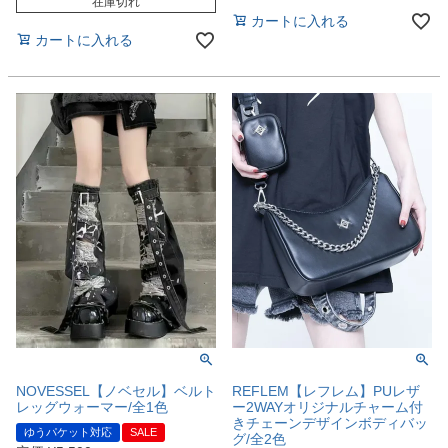
在庫切れ
カートに入れる
カートに入れる
NOVESSEL【ノベセル】ベルト
REFLEM【レフレム】PUレザ
レッグウォーマー/全1色
ー2WAYオリジナルチャーム付
きチェーンデザインボディバッ
ゆうパケット対応
SALE
グ/全2色