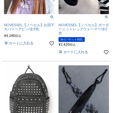
NOVESSEL【ノベセル】お団子
NOVESSEL【ノベセル】ボーダ
カバーヘアピン/全3色
ーニットレッグウォーマー/全2
色
¥
4,180
税込
ゆうパケット対応
カートに入れる
¥
2,420
税込
カートに入れる