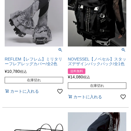
REFLEM【レフレム】ミリタリ
NOVESSEL【ノベセル】スタッ
ーフレアレッグカバー/全2色
ズデザインバックパック/全1色
¥
10,780
送料無料
税込
¥
14,080
税込
在庫切れ
在庫切れ
カートに入れる
カートに入れる