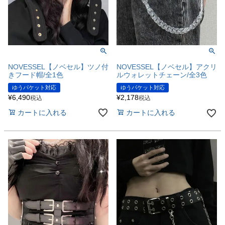
NOVESSEL【ノベセル】ツノ付
NOVESSEL【ノベセル】アクリ
きフード帽/全1色
ルウォレットチェーン/全3色
ゆうパケット対応
ゆうパケット対応
¥
6,490
¥
2,178
税込
税込
カートに入れる
カートに入れる