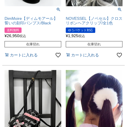
DimMoire【ディムモアール】
NOVESSEL【ノベセル】クロス
誓いの刻印パンプス/Black
リボンヘアクリップ/全1色
送料無料
ゆうパケット対応
¥
26,950
¥
1,925
税込
税込
在庫切れ
在庫切れ
カートに入れる
カートに入れる