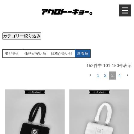
メ
ニ
ュ
ー
を
開
く
カテゴリー絞り込み
並び替え
価格が安い順
価格が高い順
新着順
152
件中
101
-
150
件表示
1
2
3
4