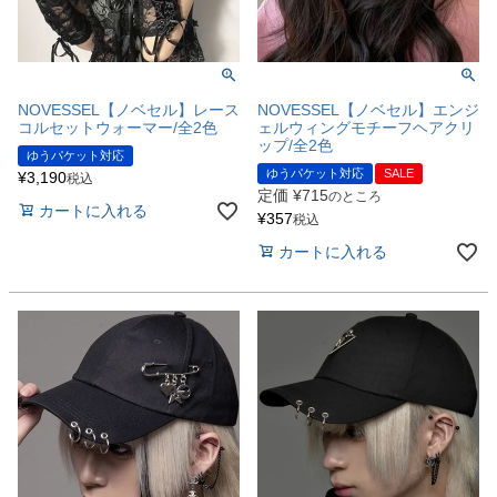
NOVESSEL【ノベセル】レース
NOVESSEL【ノベセル】エンジ
コルセットウォーマー/全2色
ェルウィングモチーフヘアクリ
ップ/全2色
ゆうパケット対応
ゆうパケット対応
SALE
¥
3,190
税込
定価
¥
715
のところ
カートに入れる
¥
357
税込
カートに入れる