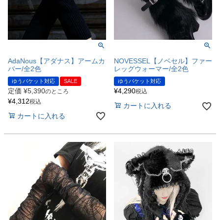
AdaNous【アダナス】アームカ
NOVESSEL【ノベセル】ファー
バー/全2色
レッグウォーマー/全2色
ゆうパケット対応
SALE
ゆうパケット対応
定価
¥
5,390
¥
4,290
のところ
税込
¥
4,312
税込
カートに入れる
カートに入れる