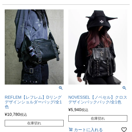
REFLEM【レフレム】Dリング
NOVESSEL【ノベセル】クロス
デザインショルダーバッグ/全1
デザインバックパック/全1色
色
¥
5,940
税込
¥
10,780
税込
在庫切れ
在庫切れ
カートに入れる