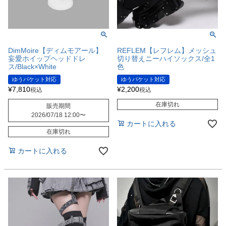
DimMoire【ディムモアール】
REFLEM【レフレム】メッシュ
妄愛ホイップヘッドドレ
切り替えニーハイソックス/全1
ス/Black×White
色
ゆうパケット対応
ゆうパケット対応
¥
7,810
¥
2,200
税込
税込
在庫切れ
販売期間
2026/07/18 12:00
〜
カートに入れる
在庫切れ
カートに入れる