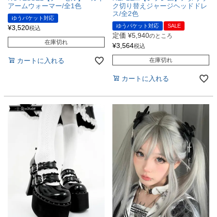
アームウォーマー/全1色
ク切り替えジャージヘッドドレ
ス/全2色
ゆうパケット対応
ゆうパケット対応
SALE
¥
3,520
税込
定価
¥
5,940
のところ
在庫切れ
¥
3,564
税込
カートに入れる
在庫切れ
カートに入れる