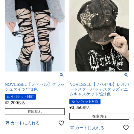
NOVESSEL【ノベセル】クラッ
NOVESSEL【ノベセル】レオパ
シュタイツ/全1色
ードスターパッチスタッズデニ
ムキャスケット/全1色
ゆうパケット対応
ゆうパケット対応
¥
2,200
税込
¥
3,850
税込
在庫切れ
在庫切れ
カートに入れる
カートに入れる