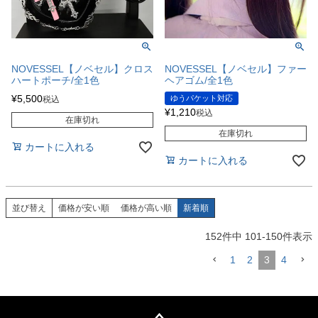
NOVESSEL【ノベセル】クロス
NOVESSEL【ノベセル】ファー
ハートポーチ/全1色
ヘアゴム/全1色
¥
5,500
ゆうパケット対応
税込
¥
1,210
税込
在庫切れ
在庫切れ
カートに入れる
カートに入れる
並び替え
価格が安い順
価格が高い順
新着順
152
件中
101
-
150
件表示
1
2
3
4