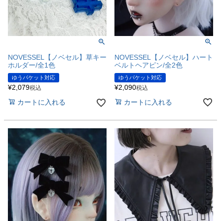
NOVESSEL【ノベセル】ハート
NOVESSEL【ノベセル】草キー
ベルトヘアピン/全2色
ホルダー/全1色
ゆうパケット対応
ゆうパケット対応
¥
2,090
¥
2,079
税込
税込
カートに入れる
カートに入れる