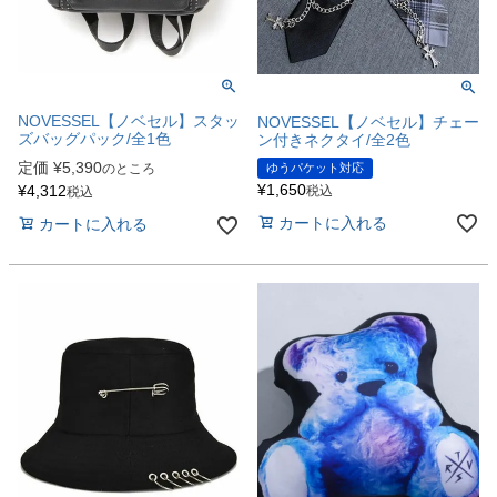
NOVESSEL【ノベセル】スタッ
NOVESSEL【ノベセル】チェー
ズバッグパック/全1色
ン付きネクタイ/全2色
定価
¥
5,390
ゆうパケット対応
のところ
¥
1,650
¥
4,312
税込
税込
カートに入れる
カートに入れる