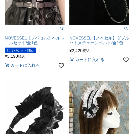
NOVESSEL【ノベセル】ベルト
NOVESSEL【ノベセル】ダブル
コルセット/全1色
ハトメチェーンベルト/全1色
¥
2,420
ゆうパケット対応
税込
¥
3,190
税込
カートに入れる
カートに入れる