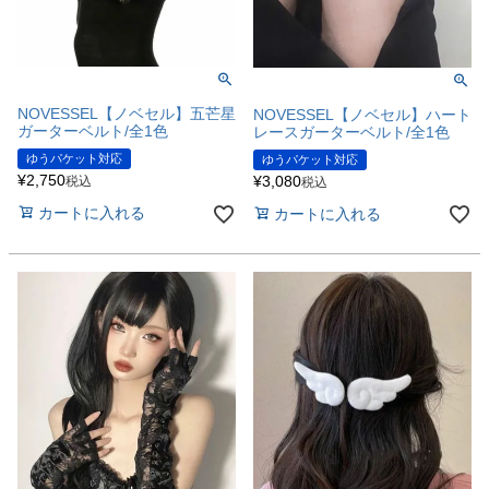
NOVESSEL【ノベセル】五芒星
NOVESSEL【ノベセル】ハート
ガーターベルト/全1色
レースガーターベルト/全1色
ゆうパケット対応
ゆうパケット対応
¥
2,750
¥
3,080
税込
税込
カートに入れる
カートに入れる