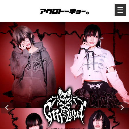
メ
ニ
ュ
ー
を
開
く