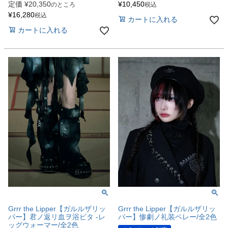
定価
¥
20,350
¥
10,450
のところ
税込
¥
16,280
税込
カートに入れる
カートに入れる
Grrr the Lipper【ガルルザリッ
Grrr the Lipper【ガルルザリッ
パー】君ノ返リ血ヲ浴ビタ -レ
パー】惨劇ノ礼装ベレー/全2色
ッグウォーマー/全2色