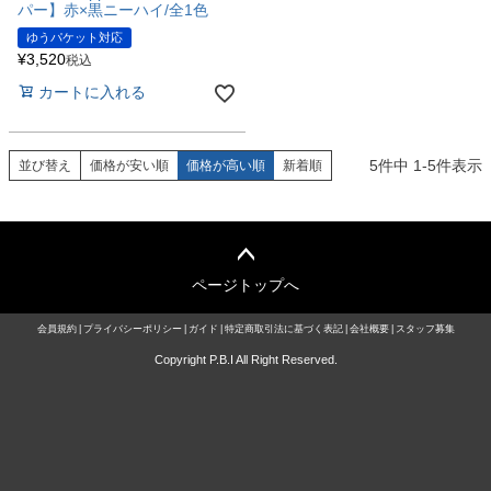
パー】赤×黒ニーハイ/全1色
ゆうパケット対応
¥
3,520
税込
カートに入れる
5
件中
1
-
5
件表示
並び替え
価格が安い順
価格が高い順
新着順
ページトップへ
会員規約
プライバシーポリシー
ガイド
特定商取引法に基づく表記
会社概要
スタッフ募集
Copyright P.B.I All Right Reserved.