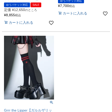
ゆうパケット対応
ゆうパケット対応
SALE
¥
7,700
税込
定価
¥
12,650
のところ
カートに入れる
¥
8,855
税込
カートに入れる
Grrr the Lipper【ガルルザリッ