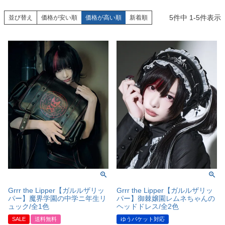
5
件中
1
-
5
件表示
並び替え
価格が安い順
価格が高い順
新着順
Grrr the Lipper【ガルルザリッ
Grrr the Lipper【ガルルザリッ
パー】魔界学園の中学ニ年生リ
パー】御棘嬢園レムネちゃんの
ュック/全1色
ヘッドドレス/全2色
SALE
送料無料
ゆうパケット対応